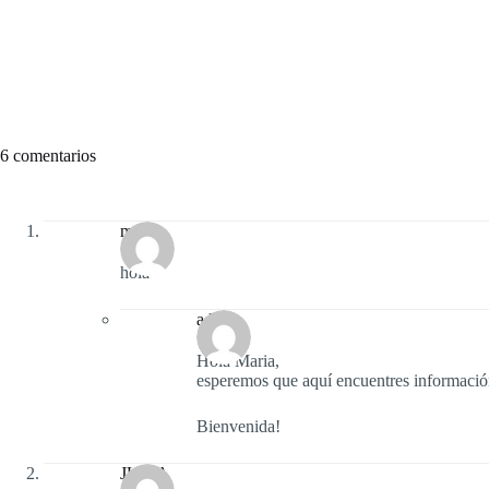
6 comentarios
maria
hola
admin
Hola Maria,
esperemos que aquí encuentres información
Bienvenida!
JULIA