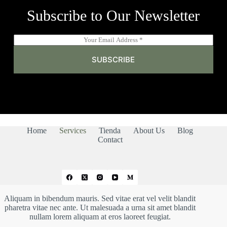
Subscribe to Our Newsletter
E
m
a
SUBSCRIBE
i
l
*
Home
Services
Tienda
About Us
Blog
Contact
Aliquam in bibendum mauris. Sed vitae erat vel velit blandit
pharetra vitae nec ante. Ut malesuada a urna sit amet blandit
nullam lorem aliquam at eros laoreet feugiat.