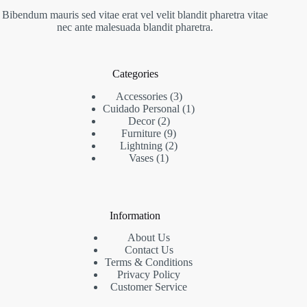
Bibendum mauris sed vitae erat vel velit blandit pharetra vitae
nec ante malesuada blandit pharetra.
Categories
3
Accessories
3
productos
1
Cuidado Personal
1
2
producto
Decor
2
productos
9
Furniture
9
productos
2
Lightning
2
1
productos
Vases
1
producto
Information
About Us
Contact Us
Terms & Conditions
Privacy Policy
Customer Service