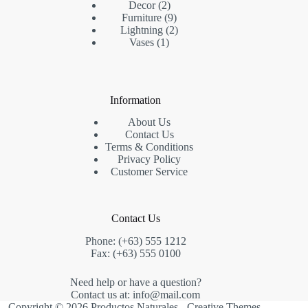
2
producto
Decor
2
productos
9
Furniture
9
productos
2
Lightning
2
1
productos
Vases
1
producto
Information
About Us
Contact Us
Terms & Conditions
Privacy Policy
Customer Service
Contact Us
Phone: (+63) 555 1212
Fax: (+63) 555 0100
Need help or have a question?
Contact us at: info@mail.com
Copyright © 2026 Productos Naturales -
Creative Themes
.