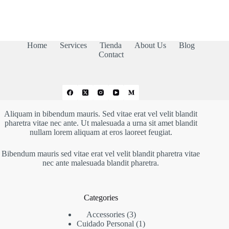
Home
Services
Tienda
About Us
Blog
Contact
Aliquam in bibendum mauris. Sed vitae erat vel velit blandit
pharetra vitae nec ante. Ut malesuada a urna sit amet blandit
nullam lorem aliquam at eros laoreet feugiat.
Bibendum mauris sed vitae erat vel velit blandit pharetra vitae
nec ante malesuada blandit pharetra.
Categories
3
Accessories
3
productos
1
Cuidado Personal
1