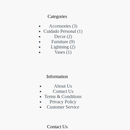
Categories
3
Accessories
3
productos
1
Cuidado Personal
1
2
producto
Decor
2
productos
9
Furniture
9
productos
2
Lightning
2
1
productos
Vases
1
producto
Information
About Us
Contact Us
Terms & Conditions
Privacy Policy
Customer Service
Contact Us