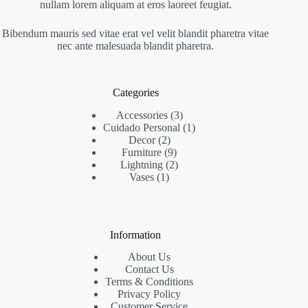
nullam lorem aliquam at eros laoreet feugiat.
Bibendum mauris sed vitae erat vel velit blandit pharetra vitae
nec ante malesuada blandit pharetra.
Categories
3
Accessories
3
productos
1
Cuidado Personal
1
2
producto
Decor
2
productos
9
Furniture
9
productos
2
Lightning
2
1
productos
Vases
1
producto
Information
About Us
Contact Us
Terms & Conditions
Privacy Policy
Customer Service