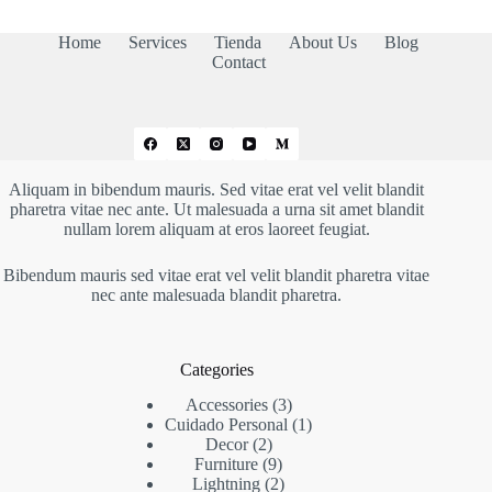
Home
Services
Tienda
About Us
Blog
Contact
Aliquam in bibendum mauris. Sed vitae erat vel velit blandit
pharetra vitae nec ante. Ut malesuada a urna sit amet blandit
nullam lorem aliquam at eros laoreet feugiat.
Bibendum mauris sed vitae erat vel velit blandit pharetra vitae
nec ante malesuada blandit pharetra.
Categories
3
Accessories
3
productos
1
Cuidado Personal
1
2
producto
Decor
2
productos
9
Furniture
9
productos
2
Lightning
2