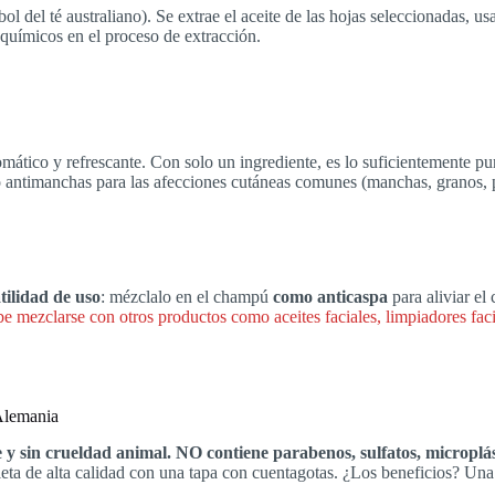
bol del té australiano). Se extrae el aceite de las hojas seleccionadas, 
químicos en el proceso de extracción.
romático y refrescante. Con solo un ingrediente, es lo suficientemente 
to antimanchas para las afecciones cutáneas comunes (manchas, granos, 
atilidad de uso
: mézclalo en el champú
como anticaspa
para aliviar el
be mezclarse con otros productos como aceites faciales, limpiadores faci
Alemania
e y sin crueldad animal. NO contiene parabenos, sulfatos, microplás
oleta de alta calidad con una tapa con cuentagotas. ¿Los beneficios? Una