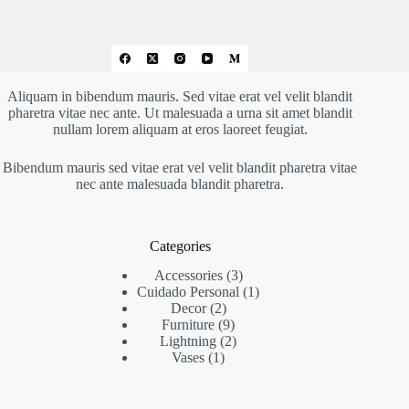
Aliquam in bibendum mauris. Sed vitae erat vel velit blandit
pharetra vitae nec ante. Ut malesuada a urna sit amet blandit
nullam lorem aliquam at eros laoreet feugiat.
Bibendum mauris sed vitae erat vel velit blandit pharetra vitae
nec ante malesuada blandit pharetra.
Categories
3
Accessories
3
productos
1
Cuidado Personal
1
2
producto
Decor
2
productos
9
Furniture
9
productos
2
Lightning
2
1
productos
Vases
1
producto