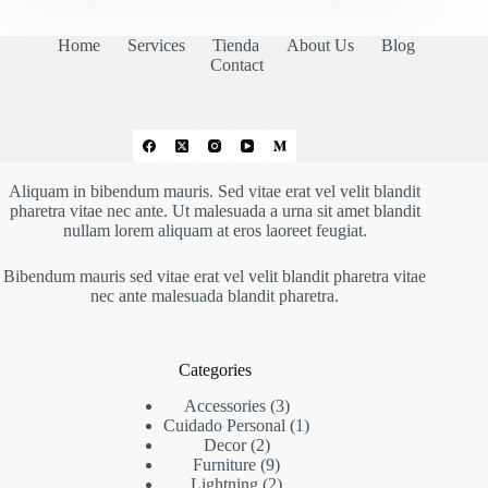
Home
Services
Tienda
About Us
Blog
Contact
Aliquam in bibendum mauris. Sed vitae erat vel velit blandit
pharetra vitae nec ante. Ut malesuada a urna sit amet blandit
nullam lorem aliquam at eros laoreet feugiat.
Bibendum mauris sed vitae erat vel velit blandit pharetra vitae
nec ante malesuada blandit pharetra.
Categories
3
Accessories
3
productos
1
Cuidado Personal
1
2
producto
Decor
2
productos
9
Furniture
9
productos
2
Lightning
2